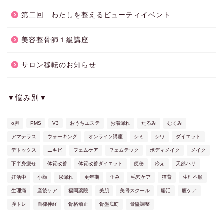
第二回 わたしを整えるビューティイベント
美容整骨師１級講座
サロン移転のお知らせ
▼悩み別▼
o脚
PMS
V3
おうちエステ
お湯漏れ
たるみ
むくみ
アマテラス
ウォーキング
オンライン講座
シミ
シワ
ダイエット
デトックス
ニキビ
フェムケア
フェムテック
ボディメイク
メイク
下半身痩せ
体質改善
体質改善ダイエット
便秘
冷え
天然ハリ
妊活中
小顔
尿漏れ
更年期
歪み
毛穴ケア
猫背
生理不順
生理痛
産後ケア
福岡薬院
美肌
美骨スクール
腸活
膣ケア
膣トレ
自律神経
骨格矯正
骨盤底筋
骨盤調整