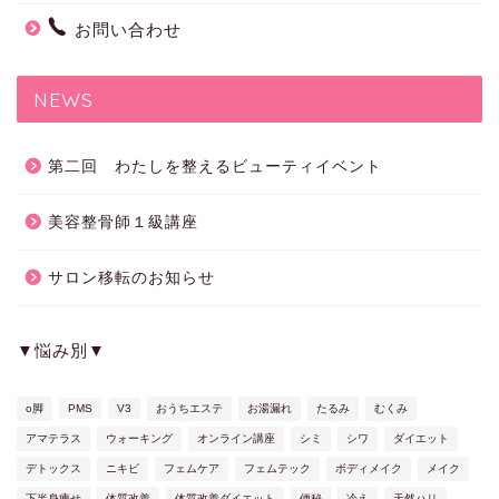
お問い合わせ
NEWS
第二回 わたしを整えるビューティイベント
美容整骨師１級講座
サロン移転のお知らせ
▼悩み別▼
o脚
PMS
V3
おうちエステ
お湯漏れ
たるみ
むくみ
アマテラス
ウォーキング
オンライン講座
シミ
シワ
ダイエット
デトックス
ニキビ
フェムケア
フェムテック
ボディメイク
メイク
下半身痩せ
体質改善
体質改善ダイエット
便秘
冷え
天然ハリ